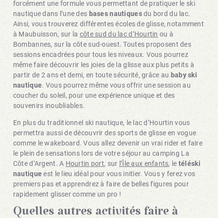
forcément une formule vous permettant de pratiquer le ski
nautique dans l’une des
bases nautiques
du bord du lac.
Ainsi, vous trouverez différentes écoles de glisse, notamment
à Maubuisson, sur la
côte sud du lac d’Hourtin
ou à
Bombannes, sur la côte sud-ouest. Toutes proposent des
sessions encadrées pour tous les niveaux. Vous pourrez
même faire découvrir les joies de la glisse aux plus petits à
partir de 2 ans et demi, en toute sécurité, grâce au
baby ski
nautique
. Vous pourrez même vous offrir une session au
coucher du soleil, pour une expérience unique et des
souvenirs inoubliables.
En plus du traditionnel ski nautique, le lac d’Hourtin vous
permettra aussi de découvrir des sports de glisse en vogue
comme le wakeboard. Vous allez devenir un vrai rider et faire
le plein de sensations lors de votre séjour au camping La
Côte d’Argent. A
Hourtin port
, sur
l’Île aux enfants
, le
téléski
nautique
est le lieu idéal pour vous initier. Vous y ferez vos
premiers pas et apprendrez à faire de belles figures pour
rapidement glisser comme un pro !
Quelles autres activités faire à