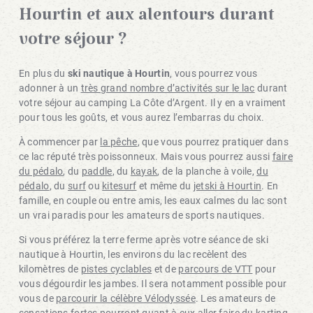
Hourtin et aux alentours durant
votre séjour ?
En plus du
ski nautique à Hourtin
, vous pourrez vous
adonner à un
très grand nombre d’activités sur le lac
durant
votre séjour au camping La Côte d’Argent. Il y en a vraiment
pour tous les goûts, et vous aurez l’embarras du choix.
À commencer par
la pêche
, que vous pourrez pratiquer dans
ce lac réputé très poissonneux. Mais vous pourrez aussi
faire
du pédalo
, du
paddle
, du
kayak
, de la planche à voile,
du
pédalo
, du
surf
ou
kitesurf
et même du
jetski à Hourtin
. En
famille, en couple ou entre amis, les eaux calmes du lac sont
un vrai paradis pour les amateurs de sports nautiques.
Si vous préférez la terre ferme après votre séance de ski
nautique à Hourtin, les environs du lac recèlent des
kilomètres de
pistes cyclables
et de
parcours de VTT
pour
vous dégourdir les jambes. Il sera notamment possible pour
vous de
parcourir la célèbre Vélodyssée
. Les amateurs de
sensations fortes pourront quant à eux aller faire du
karting