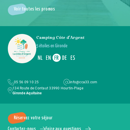
Voir toutes les promos
Camping Côte d’Argent
5 étoiles en Gironde
NL
EN
FR
DE
ES
05 56 09 10 25
info@cca33.com
134 Route de Contaut 33990 Hourtin-Plage
Gironde Aquitaine
Réservez votre séjour
Contactez-nous
Foire aux questions