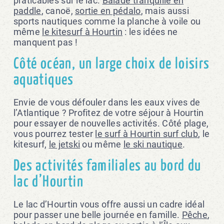
praticables sur le lac.
Balade tranquille en
paddle
, canoë,
sortie en pédalo
, mais aussi
sports nautiques comme la planche à voile ou
même
le kitesurf à Hourtin
: les idées ne
manquent pas !
Côté océan, un large choix de loisirs
aquatiques
Envie de vous défouler dans les eaux vives de
l’Atlantique ? Profitez de votre séjour à Hourtin
pour essayer de nouvelles activités. Côté plage,
vous pourrez tester
le surf à Hourtin surf club
, le
kitesurf,
le jetski
ou même
le ski nautique
.
Des activités familiales au bord du
lac d’Hourtin
Le lac d’Hourtin vous offre aussi un cadre idéal
pour passer une belle journée en famille.
Pêche
,