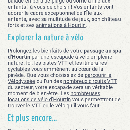
balade en bord de plage ou
sortie à l’Île aux
enfants
: à vous de choisir ! Vos enfants vont
adorer le cadre exceptionnel de l’Île aux
enfants, avec sa multitude de jeux, son château
forts et ses
animations à Hourtin
.
Explorer la nature à vélo
Prolongez les bienfaits de votre
passage au spa
d’Hourtin
par une escapade à vélo en pleine
nature. Ici, les pistes VTT et
les itinéraires
cyclables
vous emmènent au cœur de la
pinède. Que vous choisissiez de
parcourir la
Vélodyssée
ou l’un des
nombreux circuits VTT
du secteur, votre escapade sera un véritable
moment de bien-être. Les
nombreuses
locations de vélo d’Hourtin
vous permettront de
trouver le VTT ou le vélo qu’il vous faut.
Et plus encore…