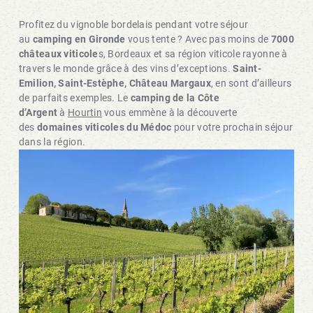
Profitez du vignoble bordelais pendant votre séjour
au
camping en Gironde
vous tente ? Avec pas moins de
7000
châteaux viticole
s, Bordeaux et sa région viticole rayonne à
travers le monde grâce à des vins d’exceptions.
Saint-
Emilion, Saint-Estèphe, Château Margaux
, en sont d’ailleurs
de parfaits exemples. Le
camping de la Côte
d’Argent
à
Hourtin
vous emmène à la découverte
des
domaines viticoles du Médoc
pour votre prochain séjour
dans la région.