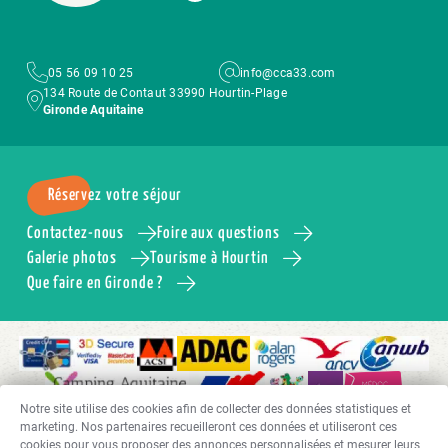
05 56 09 10 25
info@cca33.com
134 Route de Contaut 33990 Hourtin-Plage
Gironde Aquitaine
Réservez votre séjour
Contactez-nous
Foire aux questions
Galerie photos
Tourisme à Hourtin
Que faire en Gironde ?
Notre site utilise des cookies afin de collecter des données statistiques et
marketing. Nos partenaires recueilleront ces données et utiliseront ces
cookies pour vous proposer des annonces personnalisées et mesurer leurs