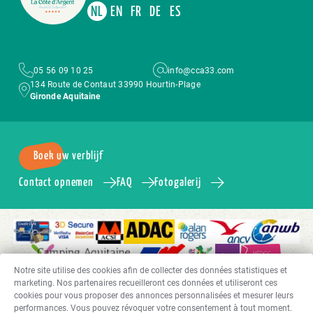
NL
EN
FR
DE
ES
05 56 09 10 25
info@cca33.com
134 Route de Contaut 33990 Hourtin-Plage
Gironde Aquitaine
Boek uw verblijf
Contact opnemen
FAQ
Fotogalerij
Notre site utilise des cookies afin de collecter des données statistiques et
marketing. Nos partenaires recueilleront ces données et utiliseront ces
cookies pour vous proposer des annonces personnalisées et mesurer leurs
performances. Vous pouvez révoquer votre consentement à tout moment.
Copyright 2024 Camping Côte d’Argent – 5 sterren camping – Aquitaine | Alle rechten