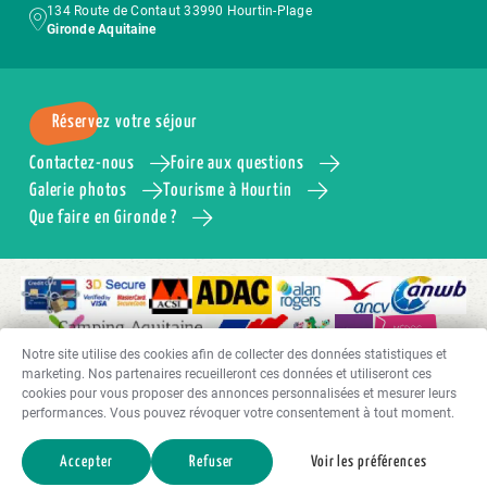
134 Route de Contaut 33990 Hourtin-Plage
Gironde Aquitaine
Réservez votre séjour
Contactez-nous
Foire aux questions
Galerie photos
Tourisme à Hourtin
Que faire en Gironde ?
Notre site utilise des cookies afin de collecter des données statistiques et
marketing. Nos partenaires recueilleront ces données et utiliseront ces
cookies pour vous proposer des annonces personnalisées et mesurer leurs
performances. Vous pouvez révoquer votre consentement à tout moment.
© Copyright 2024 Camping Côte d’Argent – camping 5 étoiles – Aquitaine | Tous droits réservés –
Reproduction interdite |
Politique de confidentialité
|
Politique de cookies (EU)
|
Mentions légales
|
Réalisation :
Francecom
Accepter
Refuser
Voir les préférences