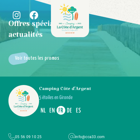
Offres spéciales &
actualités
Voir toutes les promos
Camping Côte d’Argent
5 étoiles en Gironde
NL
EN
FR
DE
ES
05 56 09 10 25
info@cca33.com