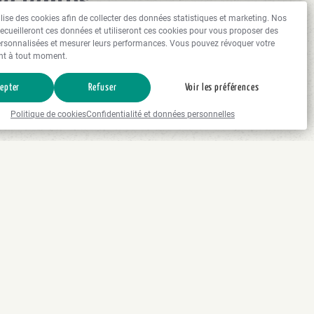
le temps
tilise des cookies afin de collecter des données statistiques et marketing. Nos
recueilleront ces données et utiliseront ces cookies pour vous proposer des
rsonnalisées et mesurer leurs performances. Vous pouvez révoquer votre
 de comprendre comment vivaient les hommes de la préhistoire.
t à tout moment.
. Ces ciselures représentent les mammouths, les bouquetins, les
s de long.
epter
Refuser
Voir les préférences
n silex. Tous ces objets sont exposés depuis 2008 dans un
r les archéologues comme étant l’un des plus anciens instruments
Politique de cookies
Confidentialité et données personnelles