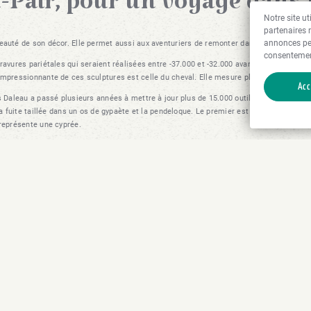
n-Pair, pour un voyage dans 
Notre site u
partenaires 
annonces pe
 beauté de son décor. Elle permet aussi aux aventuriers de remonter dans le temps et
consentemen
gravures pariétales qui seraient réalisées entre -37.000 et -32.000 avant Jésus-Christ
impressionnante de ces sculptures est celle du cheval. Elle mesure plus de 2,50 mètre
Acc
is Daleau a passé plusieurs années à mettre à jour plus de 15.000 outils en ivoire et e
t la fuite taillée dans un os de gypaète et la pendeloque. Le premier est considéré pa
 représente une cyprée.
tualités