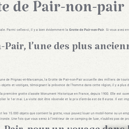
tte de Pair-non-pair
le. Parmi celles-ci, il y a bien évidemment la
Grotte de Pair-non-Pair
. Si vous avez e
-Pair, l’une des plus ancien
ne de Prignac-et-Marcamps, la Grotte de Pair-non-Pair accueille des milliers de touri
s objets et vestiges, témoignant la présence de l’homme dans cette région, il y a plus 
 la première grotte classée Monument Historique en France, depuis 1900. Elle est ouvert
er le 1er mai. La visite doit être réservée et le prix d’entrée est de 8 euros. Il est im
et les 15.000 objets que contient la grotte, vous pouvez louer un mobil-home ou un em
ronde. Une fois que vous serez à l’intérieur de ce camping de luxe, n’oubliez pas de pr