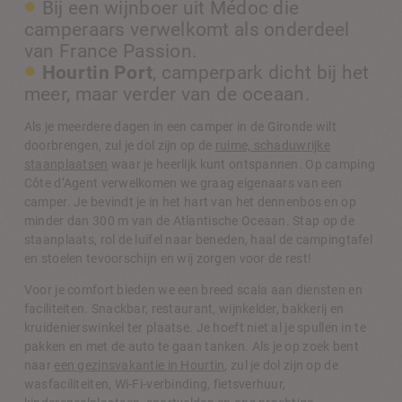
Bij een wijnboer uit Médoc die
camperaars verwelkomt als onderdeel
van France Passion.
Hourtin Port
, camperpark dicht bij het
meer, maar verder van de oceaan.
Als je meerdere dagen in een camper in de Gironde wilt
doorbrengen, zul je dol zijn op de
ruime, schaduwrijke
staanplaatsen
waar je heerlijk kunt ontspannen. Op camping
Côte d’Agent verwelkomen we graag eigenaars van een
camper. Je bevindt je in het hart van het dennenbos en op
minder dan 300 m van de Atlantische Oceaan. Stap op de
staanplaats, rol de luifel naar beneden, haal de campingtafel
en stoelen tevoorschijn en wij zorgen voor de rest!
Voor je comfort bieden we een breed scala aan diensten en
faciliteiten. Snackbar, restaurant, wijnkelder, bakkerij en
kruidenierswinkel ter plaatse. Je hoeft niet al je spullen in te
pakken en met de auto te gaan tanken. Als je op zoek bent
naar
een gezinsvakantie in Hourtin
, zul je dol zijn op de
wasfaciliteiten, Wi-Fi-verbinding, fietsverhuur,