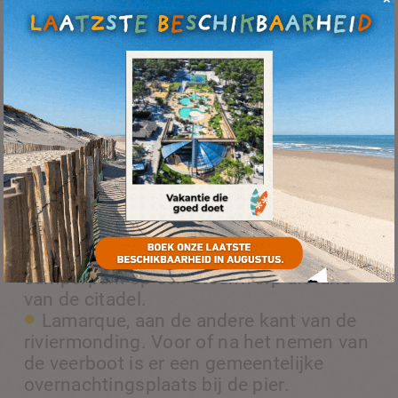
Waar slapen in een camper in de
Gironde?
Onze
camping aan de Côte d’Argent
verwelkomt je tussen
het centrale strand van Hourtin en het meer. Voordat je een
pauze inlast in ons 5-sterrenhotel, zul je onderweg
waarschijnlijk verschillende stops maken. Afhankelijk van je
toeristische interesses zijn hier een paar plaatsen waar je
kunt stoppen:
Blaye, met zijn goed uitgeruste
camperpark op een steenworp afstand
van de citadel.
Lamarque, aan de andere kant van de
riviermonding. Voor of na het nemen van
de veerboot is er een gemeentelijke
overnachtingsplaats bij de pier.