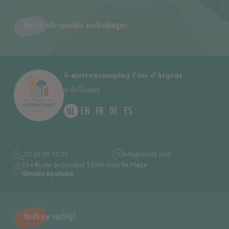
Bekijk alle speciale aanbiedingen
5-sterrencamping Côte d’Argent
in de Gironde
NL
EN
FR
DE
ES
05 56 09 10 25
info@cca33.com
134 Route de Contaut 33990 Hourtin-Plage
Gironde Aquitaine
Boek uw verblijf