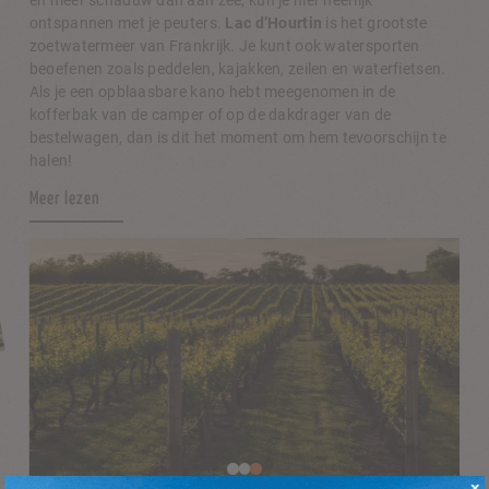
en meer schaduw dan aan zee, kun je hier heerlijk
ontspannen met je peuters.
Lac d’Hourtin
is het grootste
zoetwatermeer van Frankrijk. Je kunt ook watersporten
beoefenen zoals peddelen, kajakken, zeilen en waterfietsen.
Als je een opblaasbare kano hebt meegenomen in de
kofferbak van de camper of op de dakdrager van de
bestelwagen, dan is dit het moment om hem tevoorschijn te
halen!
Meer lezen