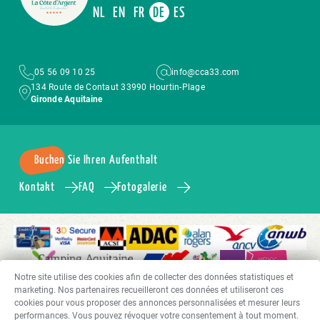
NL
EN
FR
DE
ES
05 56 09 10 25
info@cca33.com
134 Route de Contaut 33990 Hourtin-Plage
Gironde Aquitaine
Buchen Sie Ihren Aufenthalt
Kontakt
FAQ
Fotogalerie
Notre site utilise des cookies afin de collecter des données statistiques et
marketing. Nos partenaires recueilleront ces données et utiliseront ces
cookies pour vous proposer des annonces personnalisées et mesurer leurs
performances. Vous pouvez révoquer votre consentement à tout moment.
Copyright 2024 Camping Côte d’Argent – 5-Sterne-Campingplatz – Aquitaine | Alle Rechte