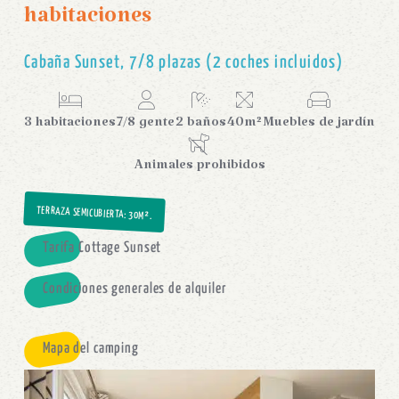
habitaciones
Cabaña Sunset, 7/8 plazas (2 coches incluidos)
3 habitaciones
7/8 gente
2 baños
40m²
Muebles de jardín
Animales prohibidos
TERRAZA SEMICUBIERTA
: 30M².
Tarifa Cottage Sunset
Condiciones generales de alquiler
Mapa del camping