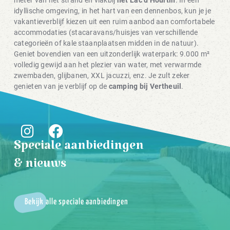
meter van het strand en vlakbij
het Lac d’Hourtin
. In een
idyllische omgeving, in het hart van een dennenbos, kun je je
vakantieverblijf kiezen uit een ruim aanbod aan comfortabele
accommodaties (stacaravans/huisjes van verschillende
categorieën of kale staanplaatsen midden in de natuur).
Geniet bovendien van een uitzonderlijk waterpark: 9.000 m²
volledig gewijd aan het plezier van water, met verwarmde
zwembaden, glijbanen, XXL jacuzzi, enz. Je zult zeker
genieten van je verblijf op de
camping bij Vertheuil
.
Speciale aanbiedingen
& nieuws
Bekijk alle speciale aanbiedingen