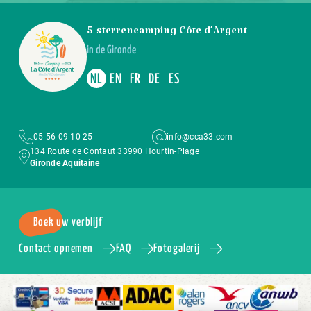
5-sterrencamping Côte d’Argent
in de Gironde
NL
EN
FR
DE
ES
05 56 09 10 25
info@cca33.com
134 Route de Contaut 33990 Hourtin-Plage
Gironde Aquitaine
Boek uw verblijf
Contact opnemen
FAQ
Fotogalerij