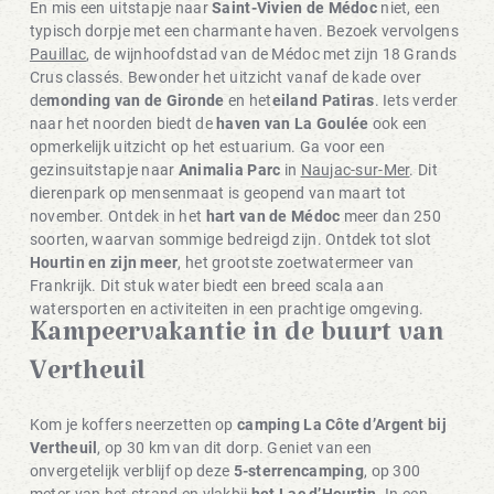
En mis een uitstapje naar
Saint-Vivien de Médoc
niet, een
typisch dorpje met een charmante haven. Bezoek vervolgens
Pauillac
, de wijnhoofdstad van de Médoc met zijn 18 Grands
Crus classés. Bewonder het uitzicht vanaf de kade over
de
monding van de Gironde
en het
eiland Patiras
. Iets verder
naar het noorden biedt de
haven van La Goulée
ook een
opmerkelijk uitzicht op het estuarium. Ga voor een
gezinsuitstapje naar
Animalia Parc
in
Naujac-sur-Mer
. Dit
dierenpark op mensenmaat is geopend van maart tot
november. Ontdek in het
hart van de Médoc
meer dan 250
soorten, waarvan sommige bedreigd zijn. Ontdek tot slot
Hourtin en zijn meer
, het grootste zoetwatermeer van
Frankrijk. Dit stuk water biedt een breed scala aan
watersporten en activiteiten in een prachtige omgeving.
Kampeervakantie in de buurt van
Vertheuil
Kom je koffers neerzetten op
camping La Côte d’Argent bij
Vertheuil
, op 30 km van dit dorp. Geniet van een
onvergetelijk verblijf op deze
5-sterrencamping
, op 300